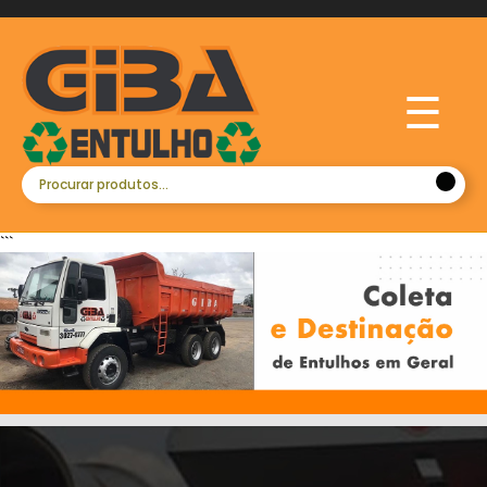
☰
```